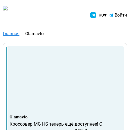
TelegramAds.com — Telegram
▾
Войти
RU
Главная
Olamavto
Olamavto
Кроссовер MG HS теперь ещё доступнее! С