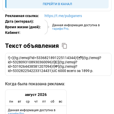
ПЕРЕЙТИ В КАНАЛ
Рекламная ссылка:
https://t.me/pubganers
Дата (интервал):
06.08.2026
Данная информация доступна в
Время жизни (дней):
тарифе Pro
.
Кабинет:
EURO
Текст объявления
![⭐️](tg://emoji?id=5336821891225114344)![💳](tg://emoji?
id=5328093108930360096)![💵](tg://emoji?
id=5319264438581207094)![💸](tg://emoji?
id=5332822542233124431)UC 6000 всего за 1899 р.
Когда была показана реклама:
август 2026
пн
вт
ср
чт
пт
сб
вс
Данная информация доступна в
тарифе Pro
.