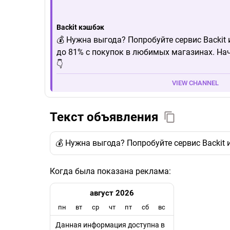
Backit кэшбэк
💰 Нужна выгода? Попробуйте сервис Backit
до 81% с покупок в любимых магазинах. На
👇
VIEW CHANNEL
Текст объявления
💰 Нужна выгода? Попробуйте сервис Backit
Когда была показана реклама:
август 2026
пн
вт
ср
чт
пт
сб
вс
Данная информация доступна в