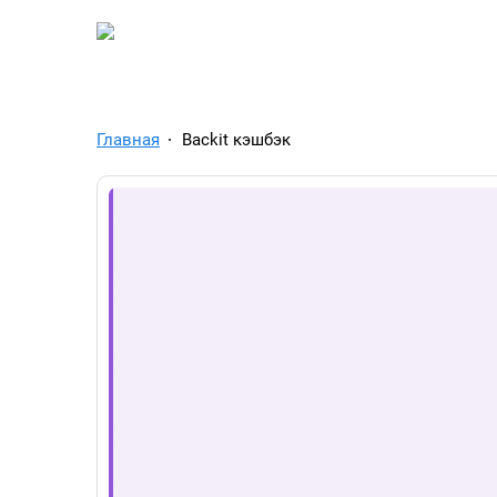
TelegramAds.com — Tel
Главная
Backit кэшбэк