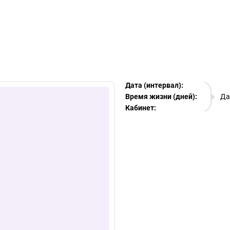
egram Ads Spy
Дата (интервал):
08.08.
Время жизни (дней):
Да
Кабинет:
EURO