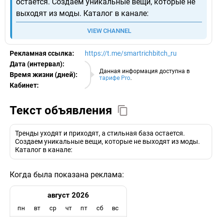
остается. Создаем уникальные вещи, которые не
выходят из моды. Каталог в канале:
VIEW CHANNEL
Рекламная ссылка:
https://t.me/smartrichbitch_ru
Дата (интервал):
06.08.2026
Данная информация доступна в
Время жизни (дней):
тарифе Pro
.
Кабинет:
EURO
Текст объявления
Тренды уходят и приходят, а стильная база остается.
Создаем уникальные вещи, которые не выходят из моды.
Каталог в канале:
Когда была показана реклама:
август 2026
пн
вт
ср
чт
пт
сб
вс