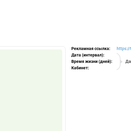
egram Ads Spy
Рекламная ссылка:
https:/
Дата (интервал):
09.08.
Время жизни (дней):
Да
Кабинет:
EURO