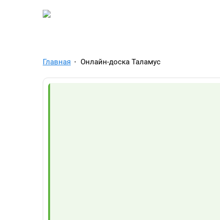
TelegramAds.com — Tel
Главная
Онлайн-доска Таламус