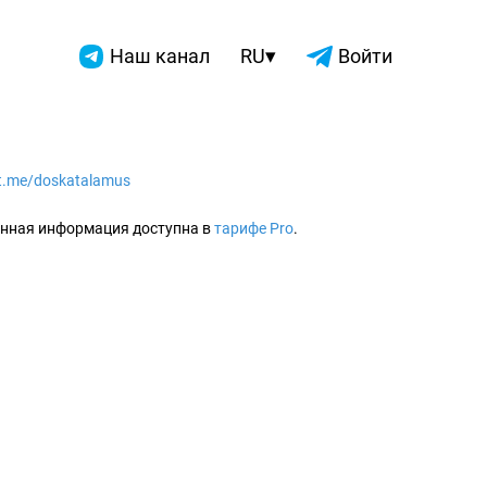
▾
Наш канал
RU
Войти
/t.me/doskatalamus
2026
нная информация доступна в
тарифе Pro
.