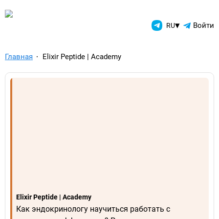
TelegramAds.com — Telegram
▾
Войти
RU
Главная
Elixir Peptide | Academy
Elixir Peptide | Academy
Как эндокринологу научиться работать с