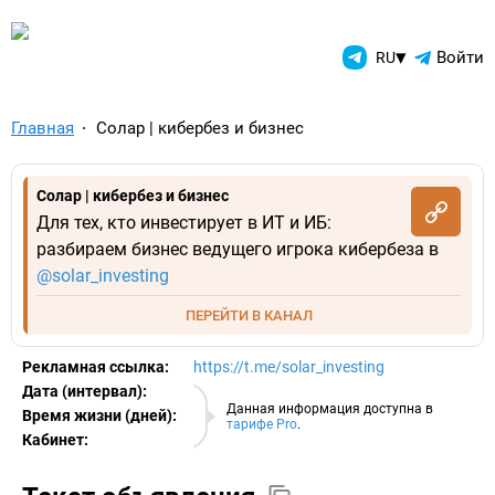
TelegramAds.com — Telegram
▾
Войти
RU
Главная
Солар | кибербез и бизнес
Солар | кибербез и бизнес
Для тех, кто инвестирует в ИТ и ИБ:
разбираем бизнес ведущего игрока кибербеза в
@solar_investing
ПЕРЕЙТИ В КАНАЛ
Рекламная ссылка:
https://t.me/solar_investing
Дата (интервал):
06.08.2026
Данная информация доступна в
Время жизни (дней):
тарифе Pro
.
Кабинет:
EURO