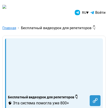
TelegramAds.com — Telegram
▾
Войти
RU
Главная
Бесплатный видеоурок для репетиторов 👇
Бесплатный видеоурок для репетиторов 👇
🧠 Эта система помогла уже 800+