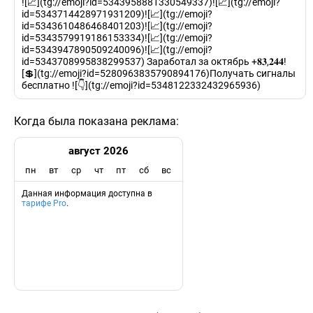
![📈](tg://emoji?id=5343958881330549337)![📈](tg://emoji?
id=5343714428971931209)![📈](tg://emoji?
id=5343610486468401203)![📈](tg://emoji?
id=5343579919186153334)![📈](tg://emoji?
id=5343947890509240096)![📈](tg://emoji?
id=5343708995838299537) Заработал за октябрь +𝟖𝟑,𝟐𝟒𝟒!
[💲](tg://emoji?id=5280963835790894176)Получать сигналы
бесплатно ![👇](tg://emoji?id=5348122332432965936)
Когда была показана реклама:
август 2026
пн
вт
ср
чт
пт
сб
вс
Данная информация доступна в
тарифе Pro
.