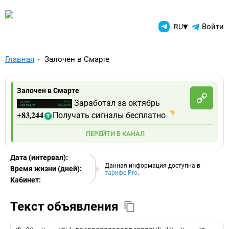
TelegramAds.com — Telegram
▾
Войти
RU
Главная
Залочен в Смарте
Залочен в Смарте
Заработал за октябрь
+𝟖𝟑,𝟐𝟒𝟒
Получать сигналы бесплатно
ПЕРЕЙТИ В КАНАЛ
Дата (интервал):
06.08.2026
Данная информация доступна в
Время жизни (дней):
тарифе Pro
.
Кабинет:
EURO
Текст объявления