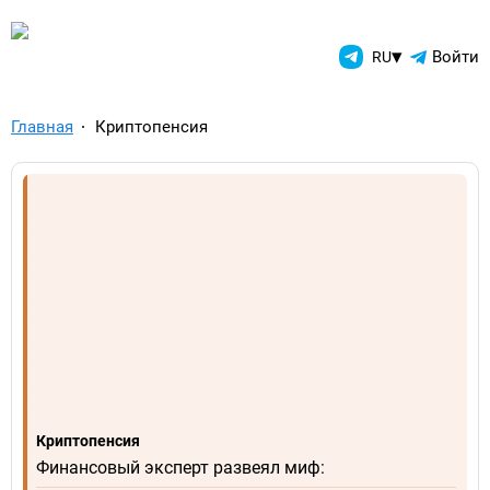
TelegramAds.com — Telegram
▾
Войти
RU
Главная
Криптопенсия
Криптопенсия
Финансовый эксперт развеял миф: