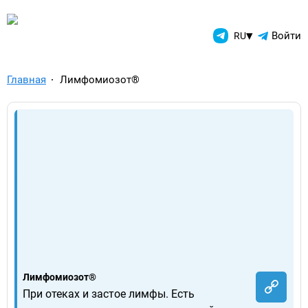
TelegramAds.com — Telegram
▾
Войти
RU
Главная
Лимфомиозот®
Лимфомиозот®
При отеках и застое лимфы. Есть