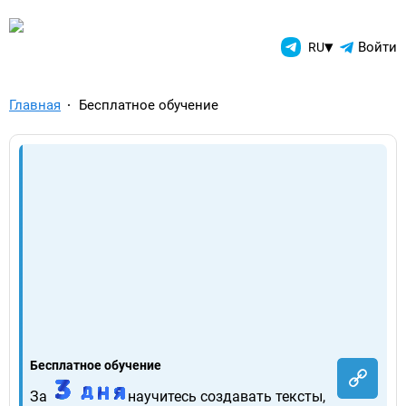
TelegramAds.com — Telegram
▾
Войти
RU
Главная
Бесплатное обучение
Бесплатное обучение
За
научитесь создавать тексты,