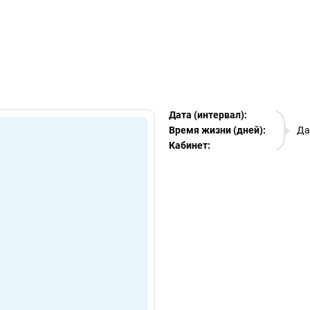
egram Ads Spy
Дата (интервал):
07.08.
Время жизни (дней):
Да
Кабинет:
EURO