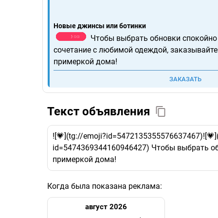
Новые джинсы или ботинки
Чтобы выбрать обновки спокойно 
сочетание с любимой одеждой, заказывайте
примеркой дома!
ЗАКАЗАТЬ
Текст объявления
![💗](tg://emoji?id=5472135355576637467)![💗
id=5474369344160946427) Чтобы выбрать об
примеркой дома!
Когда была показана реклама:
август 2026