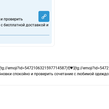
и проверить
 с бесплатной доставкой и
](tg://emoji?id=5472106321597714587)![💗](tg://emoji?id=5472
новки спокойно и проверить сочетание с любимой одеждой