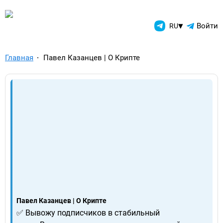
TelegramAds.com — Telegram
▾
Войти
RU
Главная
Павел Казанцев | О Крипте
Павел Казанцев | О Крипте
✅ Вывожу подписчиков в стабильный