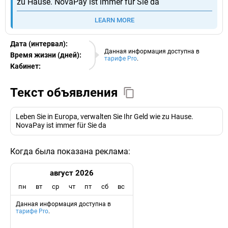
zu Hause. NovaPay ist immer für Sie da
LEARN MORE
Дата (интервал):
07.08.2026
Данная информация доступна в
Время жизни (дней):
тарифе Pro
.
Кабинет:
EURO
Текст объявления
Leben Sie in Europa, verwalten Sie Ihr Geld wie zu Hause.
NovaPay ist immer für Sie da
Когда была показана реклама:
август 2026
пн
вт
ср
чт
пт
сб
вс
Данная информация доступна в
тарифе Pro
.