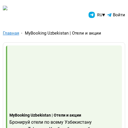
TelegramAds.com — Telegram
▾
Войти
RU
Главная
MyBooking Uzbekistan | Отели и акции
MyBooking Uzbekistan | Отели и акции
Бронируй отели по всему Узбекистану