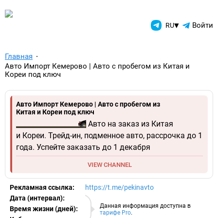
TelegramAds.com — Telegram
▾
Войти
RU
Главная
Авто Импорт Кемерово | Авто с пробегом из Китая и
Кореи под ключ
Авто Импорт Кемерово | Авто с пробегом из
Китая и Кореи под ключ
Авто на заказ из Китая
и Кореи. Трейд-ин, подменное авто, рассрочка до 1
года. Успейте заказать до 1 декабря
VIEW CHANNEL
Рекламная ссылка:
https://t.me/pekinavto
Дата (интервал):
06.08.2026
Данная информация доступна в
Время жизни (дней):
тарифе Pro
.