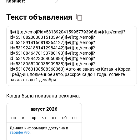
Кабинет:
EURO
Текст объявления
![🚜](tg://emoji?id=5318920415995779396)![🚜](tg://emoji?
id=5318820038315103949)![🚜](tg://emoji?
id=5318914166818364127)![🚜](tg://emoji?
id=5319241881412984142)![🚜](tg://emoji?
id=5318846478133780193)![🚜](tg://emoji?
id=5319284423064050884)![🚜](tg://emoji?
id=5318955200935909538)![🚜](tg://emoji?
id=5318763138588368063) Авто на заказ из Китая и Кореи.
Трейд-ин, подменное авто, рассрочка до 1 года. Успейте
заказать до 1 декабря
Когда была показана реклама:
август 2026
пн
вт
ср
чт
пт
сб
вс
Данная информация доступна в
тарифе Pro
.