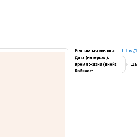
egram Ads Spy
Рекламная ссылка:
https:/
Дата (интервал):
08.08.
Время жизни (дней):
Да
Кабинет:
EURO