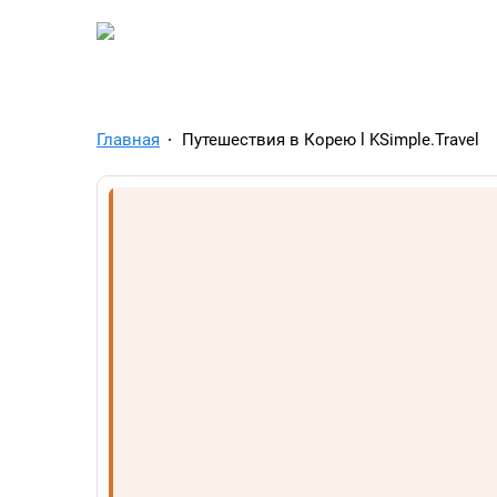
TelegramAds.com — Tel
Главная
Путешествия в Корею l KSimple.Travel