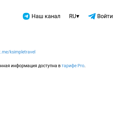
▾
Наш канал
RU
Войти
/t.me/ksimpletravel
2026
нная информация доступна в
тарифе Pro
.