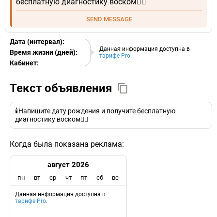
бесплатную диагностику воском👇🏼
SEND MESSAGE
Дата (интервал):
08.08.2026
Данная информация доступна в
Время жизни (дней):
тарифе Pro
.
Кабинет:
EURO
Текст объявления
🕯️Напишите дату рождения и получите бесплатную
диагностику воском👇🏼
Когда была показана реклама:
август 2026
пн
вт
ср
чт
пт
сб
вс
Данная информация доступна в
тарифе Pro
.