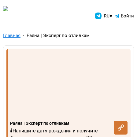
TelegramAds.com — Telegram
▾
Войти
RU
Главная
Раяна | Эксперт по отливкам
Раяна | Эксперт по отливкам
🕯️Напишите дату рождения и получите