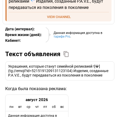
реликвией
Изделия, созданные P.A.V.E., будут
передаваться из поколения в поколение
VIEW CHANNEL
Дата (интервал):
06.08.2026
Данная информация доступна в
Время жизни (дней):
тарифе Pro
.
Кабинет:
EURO
Текст объявления
Украшения, которые станут семейной реликвией ![💎]
(tg://emoji?id=5215191209131123104) Изделия, созданные
P.A.V.E., будут передаваться из поколения в поколение
Когда была показана реклама:
август 2026
пн
вт
ср
чт
пт
сб
вс
Данная информация доступна в