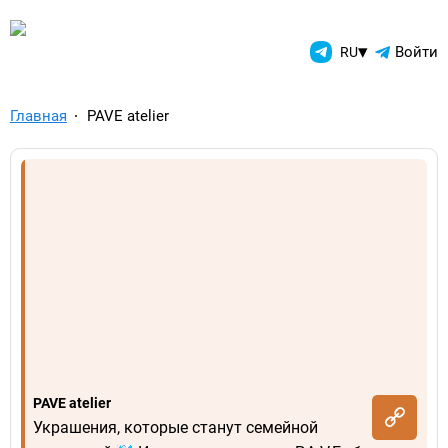
TelegramAds.com — Telegram
▾
Войти
RU
Главная
PAVE atelier
PAVE atelier
Украшения, которые станут семейной