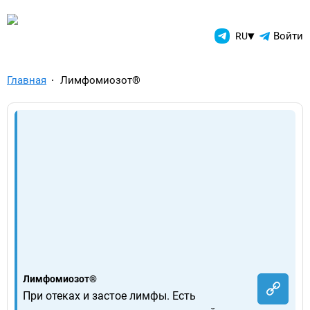
TelegramAds.com — Telegram
▾
Войти
RU
Главная
Лимфомиозот®
Лимфомиозот®
При отеках и застое лимфы. Есть