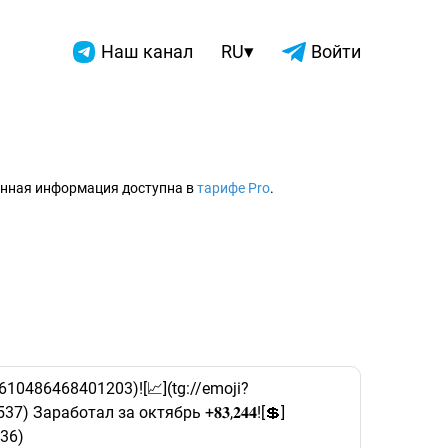
▾
Наш канал
RU
Войти
2026
нная информация доступна в
тарифе Pro
.
610486468401203)![📈](tg://emoji?
Заработал за октябрь +𝟖𝟑,𝟐𝟒𝟒![💲]
936)