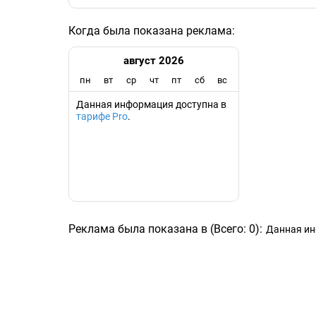
Когда была показана реклама:
август 2026
пн
вт
ср
чт
пт
сб
вс
Данная информация доступна в
тарифе Pro
.
Реклама была показана в
(
Всего:
0
)
:
Данная ин