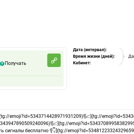
egram Ads Spy
Дата (интервал):
08.08.
Время жизни (дней):
Да
Получать
Кабинет:
EURO
](tg://emoji?id=5343714428971931209)![📈](tg://emoji?id=5343
343947890509240096)![📈](tg://emoji?id=5343708995838299537) 
ь сигналы бесплатно ![👇](tg://emoji?id=5348122332432965