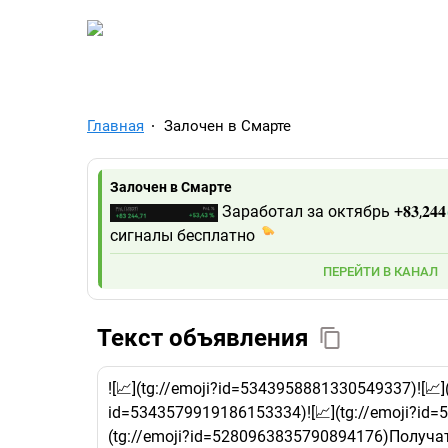
TelegramAds.com — Tel
Главная
Залочен в Смарте
Залочен в Смарте
Заработал за октябрь +𝟖𝟑,𝟐𝟒𝟒
сигналы бесплатно
ПЕРЕЙТИ В КАНАЛ
Текст объявления
![📈](tg://emoji?id=5343958881330549337)![📈
id=5343579919186153334)![📈](tg://emoji?id=5
(tg://emoji?id=5280963835790894176)Получат