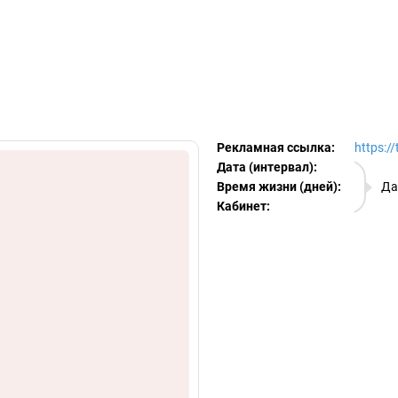
egram Ads Spy
Рекламная ссылка:
https:/
Дата (интервал):
09.08.
Время жизни (дней):
Да
Кабинет:
EURO