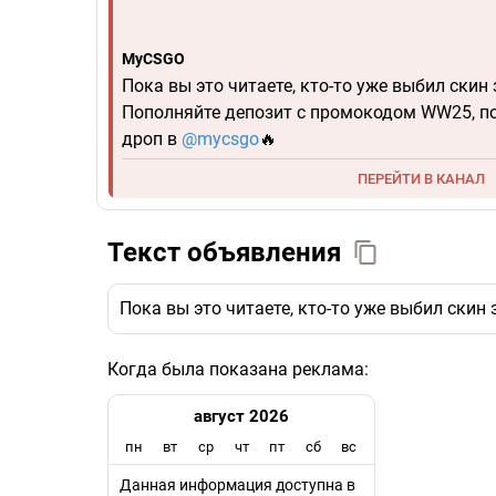
MyCSGO
Пока вы это читаете, кто-то уже выбил скин 
Пополняйте депозит с промокодом WW25, по
дроп в
@mycsgo
🔥
ПЕРЕЙТИ В КАНАЛ
Текст объявления
Пока вы это читаете, кто-то уже выбил скин
Когда была показана реклама:
август 2026
пн
вт
ср
чт
пт
сб
вс
Данная информация доступна в