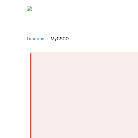
TelegramAds.com — Tel
Главная
MyCSGO