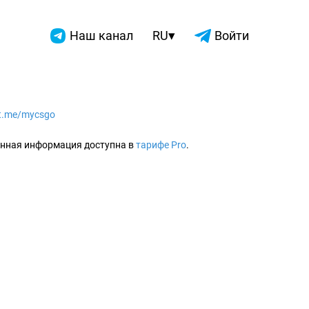
▾
Наш канал
RU
Войти
/t.me/mycsgo
2026
нная информация доступна в
тарифе Pro
.