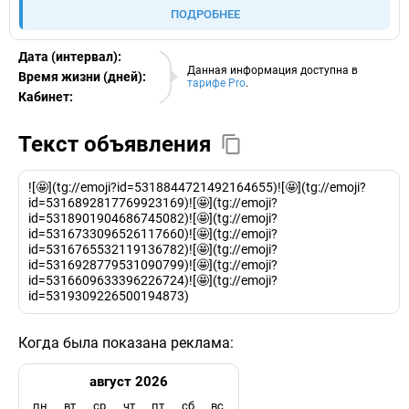
ПОДРОБНЕЕ
Дата (интервал):
07.08.2026
Данная информация доступна в
Время жизни (дней):
тарифе Pro
.
Кабинет:
EURO
Текст объявления
![🤩](tg://emoji?id=5318844721492164655)![🤩](tg://emoji?
id=5316892817769923169)![🤩](tg://emoji?
id=5318901904686745082)![🤩](tg://emoji?
id=5316733096526117660)![🤩](tg://emoji?
id=5316765532119136782)![🤩](tg://emoji?
id=5316928779531090799)![🤩](tg://emoji?
id=5316609633396226724)![🤩](tg://emoji?
id=5319309226500194873)
Когда была показана реклама:
август 2026
пн
вт
ср
чт
пт
сб
вс