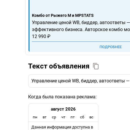
Комбо от Рыжего М и MPSTATS
Управление ценой WB, биддер, автоответы —
эффективного бизнеса. Авторское комбо мо
12 990 ₽
ПОДРОБНЕЕ
Текст объявления
Управление ценой WB, биддер, автоответы —
Когда была показана реклама:
август 2026
пн
вт
ср
чт
пт
сб
вс
Данная информация доступна в