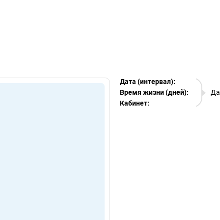
egram Ads Spy
Дата (интервал):
06.08.
Время жизни (дней):
Да
Кабинет:
EURO