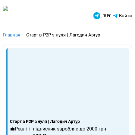
TelegramAds.com — Telegram
▾
Войти
RU
Главная
Старт в Р2Р з нуля | Лагодич Артур
Старт в Р2Р з нуля | Лагодич Артур
💼Реаліті: підписник заробляє до 2000 грн