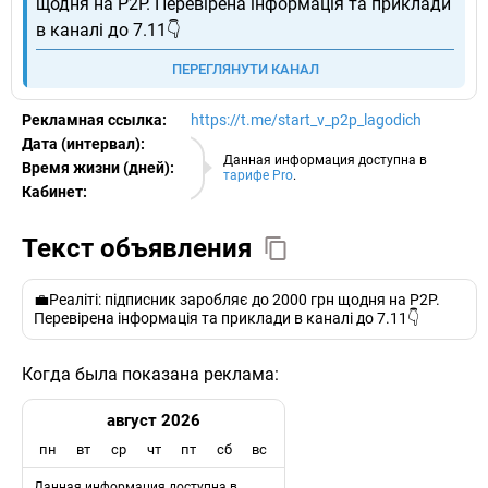
щодня на Р2Р. Перевірена інформація та приклади
в каналі до 7.11👇
ПЕРЕГЛЯНУТИ КАНАЛ
Рекламная ссылка:
https://t.me/start_v_p2p_lagodich
Дата (интервал):
07.08.2026
Данная информация доступна в
Время жизни (дней):
тарифе Pro
.
Кабинет:
EURO
Текст объявления
💼Реаліті: підписник заробляє до 2000 грн щодня на Р2Р.
Перевірена інформація та приклади в каналі до 7.11👇
Когда была показана реклама:
август 2026
пн
вт
ср
чт
пт
сб
вс
Данная информация доступна в