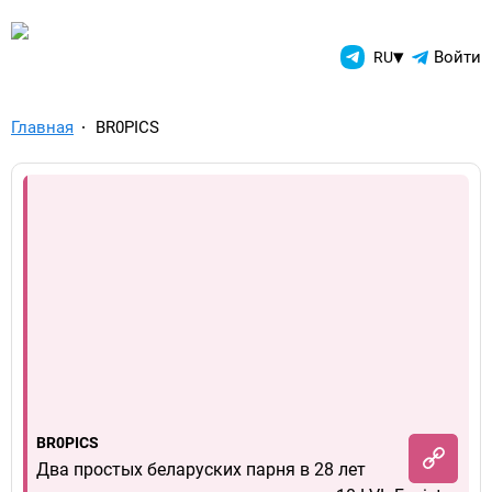
TelegramAds.com — Telegram
▾
Войти
RU
Главная
BR0PICS
BR0PICS
Два простых беларуских парня в 28 лет